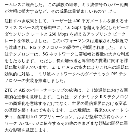
ームレスに統合した。 この試験の結果、ミリ波信号のカバー範囲
が大幅に拡大するなど、その成果は目覚ましいものでした。
注目すべき成果として、ユーザーは 400 平方メートルを超えるオ
フィス スペース内で移動中に、1.6 Gbps を超える安定したピーク
ダウンリンク レートと 260 Mbps を超えるアップリンク ピーク
レートを体験しました。 このパフォーマンスは遮蔽された状況で
も達成され、RIS テクノロジーの優位性が強調されました。 ミリ
波テクノロジーは、5G ネットワークに帯域幅と容量の大きな利点
をもたらします。 ただし、長距離伝送と障害物の貫通に関する課
題に取り組んでいます。 ZTE と AIS の協力によりこれらの課題に
効果的に対処し、ミリ波ネットワークへのダイナミック RIS テク
ノロジーの実装を推進しました。
ZTE と AIS のパートナーシップの成功は、ミリ波通信における画
期的な進歩を意味します。 これは、ダイナミック RIS テクノロジ
ーの商業化を意味するだけでなく、世界の通信業界における変革
の基礎を築くものでもあります。 この飛躍は、将来のスマート シ
ティ、産業用 IoT アプリケーション、および堅牢で広範なネット
ワーク カバレッジに依存するその他のさまざまな領域の開発に重
大な影響を及ぼします。