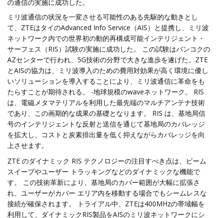
の通信の実施に成功した。
ミリ波通信の状況を一変させる可能性のある先駆的な動きとし
て、ZTEはタイのAdvanced Info Service（AIS）と提携し、ミリ波
ネットワーク内での世界初の動的再構成可能インテリジェント・
サーフェス（RIS）試験の実施に成功した。 この試験はバンコクの
AZセンターで行われ、5G技術の分野で大きな進歩を遂げた。ZTE
とAISの協力は、ミリ波導入のための費用対効果が高く環境に優し
いソリューションを導入することにより、ミリ波通信に革命をも
たらすことが期待される。 -地球規模のwaveネットワーク。 RIS
は、電磁メタマテリアルを利用した最先端のマルチアンテナ技術
であり、この画期的な成果の基礎となります。 RIS は、基地局信
号のインテリジェントな反射と送信を通じて基地局のカバレッジ
を拡大し、コストと炭素排出量を低く抑えながらカバレッジを向
上させます。
ZTE のダイナミック RIS テクノロジーの注目すべき点は、ビーム
スイープやユーザー トラッキングなどのダイナミックな機能で
す。 この技術革新により、基地局のカバー範囲が大幅に拡張さ
れ、ユーザーがカバー エリア内を移動する場合でもシームレスな
接続が確保されます。 トライアル中、ZTEは400MHzの帯域幅を
利用して、ダイナミックRIS製品をAISのミリ波ネットワークにシ