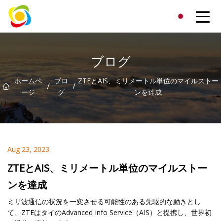
江西省AISJYグループ株式会社
ブログ
ホームペ
ブロ
ZTEとAIS、ミリメートル単位のマイルストー
/
/
ージ
グ
ンを達成
Aug 23, 2023
ZTEとAIS、ミリメートル単位のマイルストー
ンを達成
ミリ波通信の状況を一変させる可能性のある先駆的な動きとし
て、ZTEはタイのAdvanced Info Service（AIS）と提携し、世界初