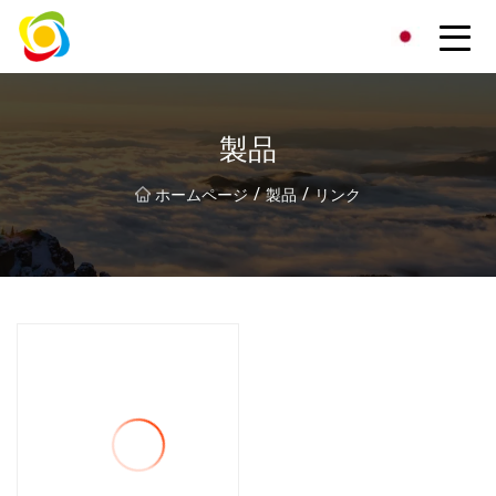
江西省AISJYグループ株式会社
製品
/
/
ホームページ
製品
リンク