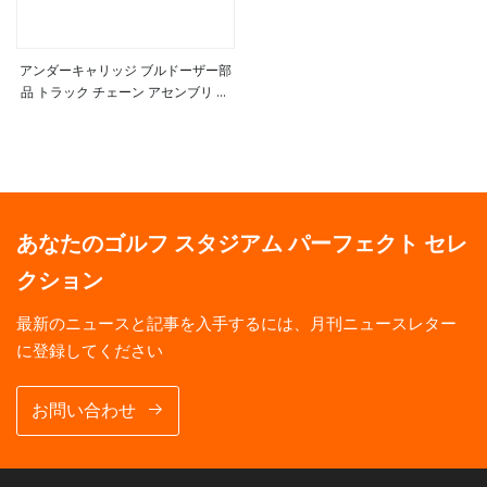
アンダーキャリッジ ブルドーザー部
品 トラック チェーン アセンブリ ド
もっと見る
ーザー トラック リンク アセンブリ
ブルドーザー部品、D60、D65、
D80 D85 D7g トラック リンク (トラ
ック シュー付き) 2p9492
あなたのゴルフ スタジアム パーフェクト セレ
クション
最新のニュースと記事を入手するには、月刊ニュースレター
に登録してください
お問い合わせ