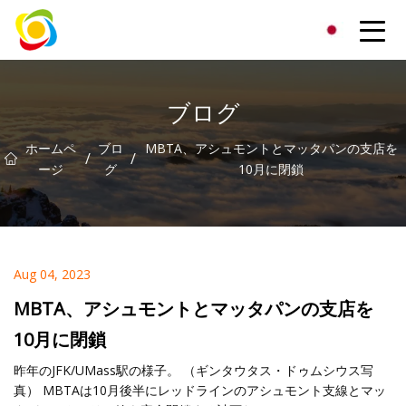
江西省AISJYグループ株式会社
ブログ
ホームペ
ブロ
MBTA、アシュモントとマッタパンの支店を
/
/
ージ
グ
10月に閉鎖
Aug 04, 2023
MBTA、アシュモントとマッタパンの支店を
10月に閉鎖
昨年のJFK/UMass駅の様子。 （ギンタウタス・ドゥムシウス写
真） MBTAは10月後半にレッドラインのアシュモント支線とマッ