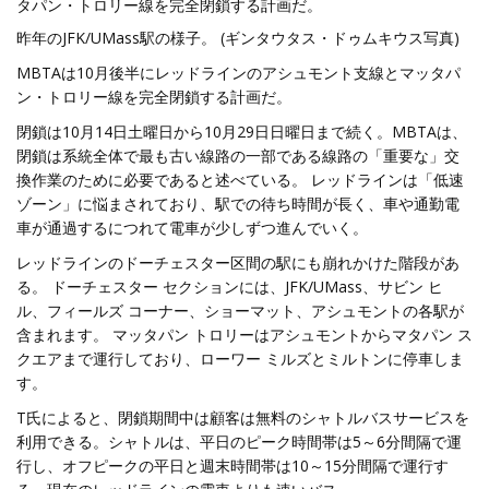
タパン・トロリー線を完全閉鎖する計画だ。
昨年のJFK/UMass駅の様子。 (ギンタウタス・ドゥムキウス写真)
MBTAは10月後半にレッドラインのアシュモント支線とマッタパ
ン・トロリー線を完全閉鎖する計画だ。
閉鎖は10月14日土曜日から10月29日日曜日まで続く。MBTAは、
閉鎖は系統全体で最も古い線路の一部である線路の「重要な」交
換作業のために必要であると述べている。 レッドラインは「低速
ゾーン」に悩まされており、駅での待ち時間が長く、車や通勤電
車が通過するにつれて電車が少しずつ進んでいく。
レッドラインのドーチェスター区間の駅にも崩れかけた階段があ
る。 ドーチェスター セクションには、JFK/UMass、サビン ヒ
ル、フィールズ コーナー、ショーマット、アシュモントの各駅が
含まれます。 マッタパン トロリーはアシュモントからマタパン ス
クエアまで運行しており、ローワー ミルズとミルトンに停車しま
す。
T氏によると、閉鎖期間中は顧客は無料のシャトルバスサービスを
利用できる。シャトルは、平日のピーク時間帯は5～6分間隔で運
行し、オフピークの平日と週末時間帯は10～15分間隔で運行す