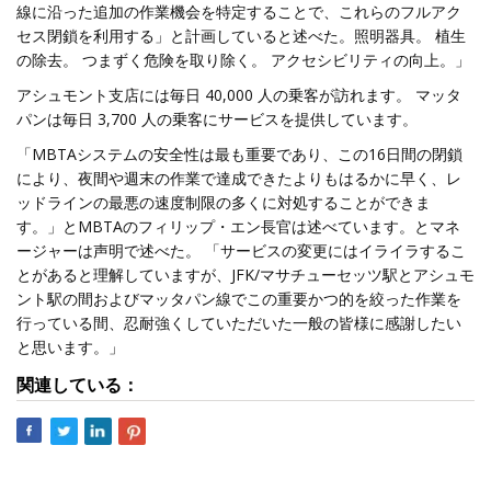
線に沿った追加の作業機会を特定することで、これらのフルアク
セス閉鎖を利用する」と計画していると述べた。照明器具。 植生
の除去。 つまずく危険を取り除く。 アクセシビリティの向上。」
アシュモント支店には毎日 40,000 人の乗客が訪れます。 マッタ
パンは毎日 3,700 人の乗客にサービスを提供しています。
「MBTAシステムの安全性は最も重要であり、この16日間の閉鎖
により、夜間や週末の作業で達成できたよりもはるかに早く、レ
ッドラインの最悪の速度制限の多くに対処することができま
す。」とMBTAのフィリップ・エン長官は述べています。とマネ
ージャーは声明で述べた。 「サービスの変更にはイライラするこ
とがあると理解していますが、JFK/マサチューセッツ駅とアシュモ
ント駅の間およびマッタパン線でこの重要かつ的を絞った作業を
行っている間、忍耐強くしていただいた一般の皆様に感謝したい
と思います。」
関連している：