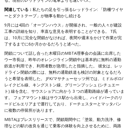
る。現在のレッドラインの電車よりも速いバス。
関連している：
私たちの足を引っ張るレッドライン: 「防柵ワイヤ
ーとダクトテープ」が物事を動かし続ける
9月には4回の「オープンハウス」が開催され、一般の人々が建設
工事の詳細を知り、率直な意見を表明することができる。 T氏
は、10月に完全な閉鎖がなければ、夜間や週末をかけて作業が完
了するまでに6か月かかるだろうと述べた。
閉鎖について話し合った木曜日のMBTA理事会の会議に出席した
ウー市長は、昨年のオレンジライン閉鎖中は基本的に無料の通勤
鉄道が利用でき、利用者数が急増したと指摘した。 彼女は、レッ
ドライン閉鎖の際には、無料の通勤鉄道も検討の対象となるだろ
うと希望を表明した。 JFK/マサチューセッツ州では、ミドルボロ/
レイクビル線、キングストン線、グリーンブッシュ (シチュエー
ト) 線を含む、サウスショアに向かう 3 つの通勤路線が通っていま
す。 フェアマウント線はサウス駅から出発し、ハイドパークのリ
ードビルエリアまで運行しており、ドーチェスターとマッタパン
に複数の停留所があります。
MBTAはプレスリリースで、閉鎖期間中に「塗装、動力洗浄、修
理などの駅の改良を通じて乗客の体験を向上させるために、両路