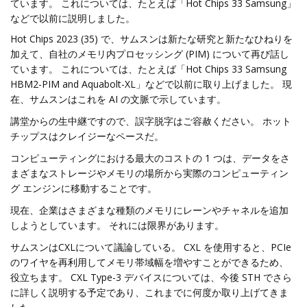
ています。 これについては、たとえば「Hot Chips 33 Samsung」
などで以前に説明しました。
Hot Chips 2023 (35) で、サムスンは新たな研究と新たなひねりを
加えて、自社のメモリ内プロセッシング (PIM) について再び話し
ています。 これについては、たとえば「Hot Chips 33 Samsung
HBM2-PIM and Aquabolt-XL」などで以前に取り上げました。 現
在、サムスンはこれを AI の文脈で示しています。
講堂からの生中継ですので、誤字脱字はご容赦ください。 ホット
チップスはクレイジーなペースだ。
コンピューティングにおける最大のコストの 1 つは、データをさ
まざまなストレージやメモリの場所から実際のコンピューティン
グ エンジンに移動することです。
現在、企業はさまざまな種類のメモリにレーンやチャネルを追加
しようとしています。 それには限界があります。
サムスンはCXLについて議論している。 CXL を使用すると、PCIe
のワイヤを再利用してメモリ帯域幅を増やすことができるため、
役立ちます。 CXL Type-3 デバイスについては、今後 STH でさら
に詳しく説明する予定であり、これまでに何度か取り上げてきま