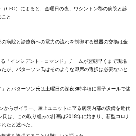
責任者（CEO）によると、金曜日の夜、ワシントン郡の病院と診
のこと
事を愛している
ン郡の病院と診療所への電力の流れを制御する機器の交換は金
らなる「インシデント・コマンド」チームが翌朝早くまで現場
ったが、パターソン氏はそのような即席の選択は必要ないと
す」とパターソン氏は土曜日の深夜3時半頃に電子メールで述
」
コンからボイラー、屋上ユニットに至る病院内部の設備を近代
氏は、この取り組みの計画は2018年に始まり、新型コロナ
されたと述べた。
の規模を誇張することは難しいと語った。