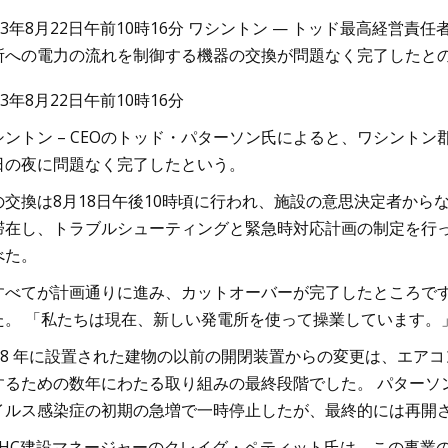
023年8月22日午前10時16分 ワシントン — トッド最高経営
所への電力の流れを制御する機器の交換が問題なく完了したと
23
Jun 25, 2023
23年8月22日午前10時16分
ZTEがミリ波ネットワークでのRIS試
1880 年の車掌は仕
シントン – CEOのトッド・パターソン氏によると、ワシント
日の夜に問題なく完了したという。
の交換は8月18日午後10時頃に行われ、施設の意思決定者か
滞在し、トラブルシューティングと緊急時対応計画の制定を行
べた。
すべてが計画通りに進み、カットオーバーが完了したところで
た。 「私たちは現在、新しい発電所を使って操業しています。
968 年に設置された建物の以前の開閉装置からの変更は、エア
するための数年にわたる取り組みの最終段階でした。 パターソン
イルス感染症の初期の急増で一時停止したが、最終的には再開
CHC建設マネージャーのクレイグ・ペティット氏は、この事業