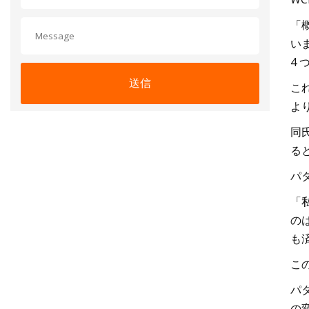
「
い
4
送信
こ
よ
同
る
パ
「
の
も
こ
パ
の