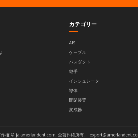
カテゴリー
AIS
は
ケーブル
バスダクト
継手
インシュレータ
導体
開閉装置
変成器
作権 © ja.amerlandent.com, 全著作権所有.
export@amerlandent.c