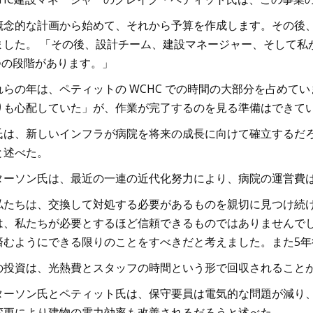
概念的な計画から始めて、それから予算を作成します。その後、
ました。 「その後、設計チーム、建設マネージャー、そして私
 つの段階があります。」
れらの年は、ペティットの WCHC での時間の大部分を占めて
りも心配していた」が、作業が完了するのを見る準備はできて
氏は、新しいインフラが病院を将来の成長に向けて確立するだ
と述べた。
ターソン氏は、最近の一連の近代化努力により、病院の運営費は総
私たちは、交換して対処する必要があるものを親切に見つけ続け
は、私たちが必要とするほど信頼できるものではありませんで
済むようにできる限りのことをすべきだと考えました。また5年
の投資は、光熱費とスタッフの時間という形で回収されること
ターソン氏とペティット氏は、保守要員は電気的な問題が減り
変更により建物の電力効率も改善されるだろうと述べた。