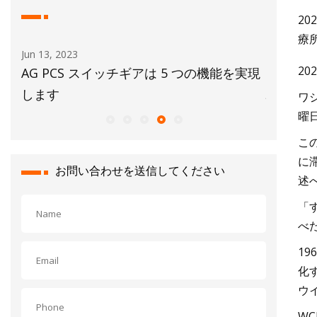
2
療
Jun 13, 2023
Sep 01, 20
20
製造
AG PCS スイッチギアは 5 つの機能を実現
AISと
します
験を発表
ワ
曜
こ
に
お問い合わせを送信してください
述
「
べ
1
化
ウ
W