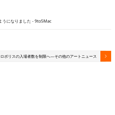
になりました - 9to5Mac
発、15人が感電死亡
クロポリスの入場者数を制限へ—その他のアートニュース