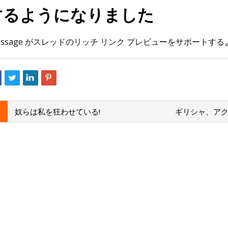
するようになりました
23
Oct 26, 2023
essage がスレッドのリッチ リンク プレビューをサポートするよう
なた: xAI が注目を集める、中小企
インド北部で変圧器爆
I の温度を考慮してチャットボット
べき
奴らは私を狂わせている!
ギリシャ、ア