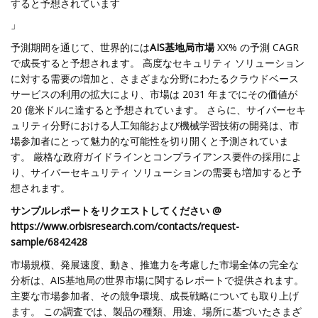
すると予想されています
」
予測期間を通じて、世界的には
AIS基地局市場
XX% の予測 CAGR
で成長すると予想されます。 高度なセキュリティ ソリューション
に対する需要の増加と、さまざまな分野にわたるクラウドベース
サービスの利用の拡大により、市場は 2031 年までにその価値が
20 億米ドルに達すると予想されています。 さらに、サイバーセキ
ュリティ分野における人工知能および機械学習技術の開発は、市
場参加者にとって魅力的な可能性を切り開くと予測されていま
す。 厳格な政府ガイドラインとコンプライアンス要件の採用によ
り、サイバーセキュリティ ソリューションの需要も増加すると予
想されます。
サンプルレポートをリクエストしてください @
https://www.orbisresearch.com/contacts/request-
sample/6842428
市場規模、発展速度、動き、推進力を考慮した市場全体の完全な
分析は、AIS基地局の世界市場に関するレポートで提供されます。
主要な市場参加者、その競争環境、成長戦略についても取り上げ
ます。 この調査では、製品の種類、用途、場所に基づいたさまざ