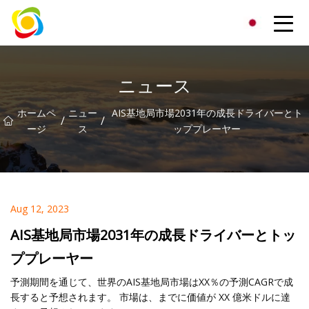
江西省AISJYグループ株式会社
ニュース
ホームペ
ニュー
AIS基地局市場2031年の成長ドライバーとト
/
/
ージ
ス
ッププレーヤー
Aug 12, 2023
AIS基地局市場2031年の成長ドライバーとトッ
ププレーヤー
予測期間を通じて、世界のAIS基地局市場はXX％の予測CAGRで成
長すると予想されます。 市場は、までに価値が XX 億米ドルに達