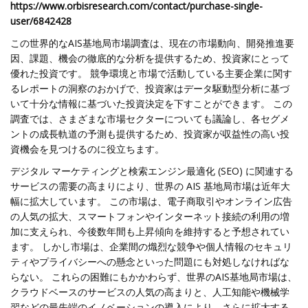
https://www.orbisresearch.com/contact/purchase-single-
user/6842428
この世界的なAIS基地局市場調査は、現在の市場動向、開発推進要
因、課題、機会の徹底的な分析を提供するため、投資家にとって
優れた投資です。 競争環境と市場で活動している主要企業に関す
るレポートの洞察のおかげで、投資家はデータ駆動型分析に基づ
いて十分な情報に基づいた投資決定を下すことができます。 この
調査では、さまざまな市場セクターについても議論し、各セグメ
ントの成長軌道の予測も提供するため、投資家が収益性の高い投
資機会を見つけるのに役立ちます。
デジタル マーケティングと検索エンジン最適化 (SEO) に関連する
サービスの需要の高まりにより、世界の AIS 基地局市場は近年大
幅に拡大しています。 この市場は、電子商取引やオンライン広告
の人気の拡大、スマートフォンやインターネット接続の利用の増
加に支えられ、今後数年間も上昇傾向を維持すると予想されてい
ます。 しかし市場は、企業間の熾烈な競争や個人情報のセキュリ
ティやプライバシーへの懸念といった問題にも対処しなければな
らない。 これらの困難にもかかわらず、世界のAIS基地局市場は、
クラウドベースのサービスの人気の高まりと、人工知能や機械学
習などの最先端のイノベーションの導入により、さらに拡大する