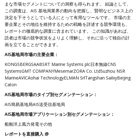
まな市場セグメントについての洞察も得られます。 結論として、
この調査は、AIS 基地局業界の動向を把握し、賢明なビジネス上の
決定を下そうとしている人にとって有用なツールです。 市場の主
要企業とその地位を維持するための戦略を詳述する競争環境も、
レポートの徹底的な調査に含まれています。 この知識があれば、
読者は市場の競争状況をよりよく理解し、それに沿って独自の計
画を立てることができます。
AIS基地局市場の主要企業：
KONGSBERGSAABSRT Marine Systems plc日本無線CNS
SystemsGMT COMPANYMesemarZORA Co. LtdSuzhou NSR
MarineAVICAohai TechnologyELMAN SrlTangshan SailxyBeijing
Caton
AIS基地局市場のタイプ別セグメンテーション：
AIS簡易基地局AIS送受信基地局
AIS基地局市場アプリケーション別セグメンテーション：
船舶洋上風力発電その他
レポートを直接購入 @