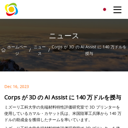
江西省AISJYグループ株式会社
ニュース
ホームペー
ニュー
Corps が 3D の AI Assist に 140 万ドルを
/
/
ジ
ス
授与
Dec 16, 2023
Corps が 3D の AI Assist に 140 万ドルを授与
ミズーリ工科大学の先端材料特性評価研究室で 3D プリンターを
使用しているカマル・カヤット氏は、米国陸軍工兵隊から 140 万
ドルの助成金を獲得したチームを率いています。