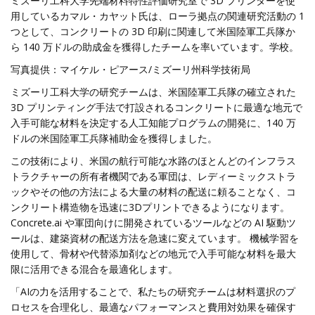
ミズーリ工科大学先端材料特性評価研究室で 3D プリンターを使
用しているカマル・カヤット氏は、ローラ拠点の関連研究活動の 1
つとして、コンクリートの 3D 印刷に関連して米国陸軍工兵隊か
ら 140 万ドルの助成金を獲得したチームを率いています。学校。
写真提供：マイケル・ピアース/ミズーリ州科学技術局
ミズーリ工科大学の研究チームは、米国陸軍工兵隊の確立された
3D プリンティング手法で打設されるコンクリートに最適な地元で
入手可能な材料を決定する人工知能プログラムの開発に、140 万
ドルの米国陸軍工兵隊補助金を獲得しました。
この技術により、米国の航行可能な水路のほとんどのインフラス
トラクチャーの所有者機関である軍団は、レディーミックストラ
ックやその他の方法による大量の材料の配送に頼ることなく、コ
ンクリート構造物を迅速に3Dプリントできるようになります。
Concrete.ai や軍団向けに開発されているツールなどの AI 駆動ツ
ールは、建築資材の配送方法を急速に変えています。 機械学習を
使用して、骨材や代替添加剤などの地元で入手可能な材料を最大
限に活用できる混合を最適化します。
「AIの力を活用することで、私たちの研究チームは材料選択のプ
ロセスを合理化し、最適なパフォーマンスと費用対効果を確保す