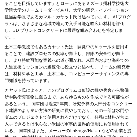
ることを目指しています」とローラにあるミズーリ州科学技術大
学院大学のチームリーダーであり、大学の研究・イノベーション
担当副学長であるカマル・カヤット氏は述べています。 AI プログ
ラムは、さまざまな地域で地元で入手可能な幅広い材料を評価
し、3D プリントコンクリートに最適な組み合わせを特定しま
す。」
土木工学教授でもあるカヤット氏は、開発中のAIツールを使用す
ることで、建設プロセスの効率が向上し、部隊の安全性が向上
し、より持続可能な実践への道が開かれ、米国内および海外での
人道支援ミッションの迅速化に役立つと述べた。 チームの研究者
は、材料科学と工学、土木工学、コンピューターサイエンスの専
門知識を持っています。
カヤット氏によると、このプログラムは仮設の橋や兵舎から警備
所や防衛障害物に至るまで、あらゆるものを作成できる可能性が
あるという。 同軍団は過去5年間、研究予算の大部分をコンクリー
ト建設のより良い方法の研究に費やしており、その一部は水門や
ダムのプロジェクトで使用されるだけでなく、任務に材料が常に
入手できるとは限らない米国の軍事的世界的使用にも使用されて
いる。 同軍団はまた、メーカーのLaFarge/Holcimなどの企業と提