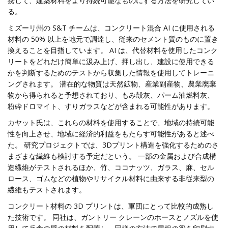
携して、建築材料をより持続可能なものにする方法を研究してい
る。
ミズーリ州の S&T チームは、コンクリート混合 AI に使用される
材料の 50% 以上を地元で調達し、従来のセメント質のものに置き
換えることを目指しています。 AI は、代替材料を使用したコンク
リートをどれだけ簡単に汲み上げ、押し出し、建設に使用できる
かを判断するためのテストから収集した情報を使用してトレーニ
ングされます。 潜在的な物質は天然鉱物、産業副産物、農業廃棄
物から得られると予想されており、もみ殻灰、パーム油燃料灰、
粉砕ドロマイト、すりガラスなどが含まれる可能性があります。
カヤット氏は、これらの材料を使用することで、地域の持続可能
性を向上させ、地域に経済的利益をもたらす可能性があると述べ
た。 研究プロジェクトでは、3Dプリント構造を強化するためのさ
まざまな繊維も検討する予定だという。 一部の金属および合成構
造繊維がテストされるほか、竹、ココナッツ、ガラス、麻、セル
ロース、ゴムなどの植物やリサイクル材料に由来する非従来型の
繊維もテストされます。
コンクリート材料の 3D プリントは、軍団にとって比較的成熟し
た技術です。 同社は、ガントリー クレーンのホースとノズルを使