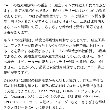
CATL の最先端技術への重点は、組立ラインの締結工具にまで及び
ます。 固定の観点から見ると、EV バッテリーにはいくつかの課題
があります。 一つは多品種生産です。 ツールは組立ライン間を素
早く切り替えることができなければなりません。 工具は比較的大
きなトルク範囲に対応し、さまざまな締め付け要件に適応できる
必要があります。
もう 1 つの課題は、精度と再現性を維持することです。 組立工具
は、ファスナーが間違ったトルクや間違った順序で締め付けられ
ることを防止する必要があります。 EV の製造は比較的新しい産業
であるため、経験豊富な組み立て業者はほとんどいません。 多く
の場合、オペレーターの能力はバッテリー設計の発展に追いつけ
ません。 したがって、品質と安全性を確保するには、エラー防止
技術が重要です。
Desoutter は開発の初期段階から CATL と協力し、同社が堅牢な
締め付け基準を確立し、既存の締め付けプロセスを改善できるよ
う支援してきました。 Desoutter は、CONNECT プラットフォー
ム、Nexonar ポジショニング システム、ERS 電動ドライバー、
CVI3 コントローラー、自動ネジ フィーダーなど、さまざまな締結
テクノロジーを CATL に提供しました。