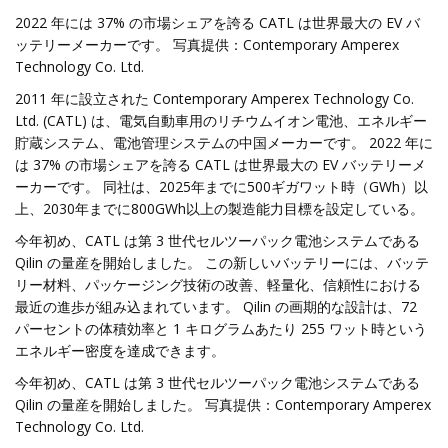
2022 年には 37% の市場シェアを誇る CATL は世界最大の EV バ
ッテリーメーカーです。 写真提供：Contemporary Amperex
Technology Co. Ltd.
2011 年に設立された Contemporary Amperex Technology Co.
Ltd. (CATL) は、電気自動車用のリチウムイオン電池、エネルギー
貯蔵システム、電池管理システムの中国メーカーです。 2022 年に
は 37% の市場シェアを誇る CATL は世界最大の EV バッテリーメ
ーカーです。 同社は、2025年までに500ギガワット時（GWh）以
上、2030年までに800GWh以上の製造能力目標を設定している。
今年初め、CATL は第 3 世代セルツーパック電池システムである
Qilin の量産を開始しました。 この新しいバッテリーには、バッテ
リー材料、パッケージング技術の改善、軽量化、信頼性における
最近の進歩が組み込まれています。 Qilin の画期的な設計は、72
パーセントの体積効率と 1 キログラムあたり 255 ワット時という
エネルギー密度を達成できます。
今年初め、CATL は第 3 世代セルツーパック電池システムである
Qilin の量産を開始しました。 写真提供：Contemporary Amperex
Technology Co. Ltd.