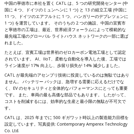
中国の寧徳市に本社を置く CATL は、5 つの研究開発センター (中
国に 4 つ、ドイツのミュンヘンに 1 つ) と 13 の組立工場 (中国に
11 つ、ドイツのエアフルトに 1 つ、ハンガリーのデブレツェンに
1 つ) を運営しています。 そのうちの 2 つの施設、中国の宜賓市
と寧徳市の工場は、最近、世界経済フォーラムによって模範的な
最先端工場のグローバル ライトハウス ネットワークの一部に選ば
れました。
たとえば、宜賓工場は世界初のゼロカーボン電池工場として認定
されています。 AI、IIoT、柔軟な自動化を導入した後、工場では
ライン速度が 17% 向上し、歩留り損失が 14% 減少しました。
CATL が最先端のアセンブリ技術に投資しているのは無駄ではあり
ません。 バッテリー パックは、急増する需要に応えるだけでな
く、EV のセキュリティと全体的なパフォーマンスにとっても重要
です。 また、車両の最も高価な部品でもあります。 したがって、
コストを削減するには、効率的な生産と最小限の無駄が不可欠で
す。
CATL は、2025 年までに 500 ギガワット時以上の製造能力目標を
設定しています。写真提供: Contemporary Amperex Technology
Co. Ltd.