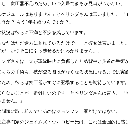
かし、変圧器不足のため、いつ入居できるか見当がつかない。
スケジュールはありません」とベリンダさんは言いました。 「
ょうか？ もう1年も経つんですか？」
の状況は彼らに不満と不安を残しています。
あなたはただ途方に暮れているだけです」と彼女は言いました。
すが、いつそこに引っ越せるかはわかりません。」
リンダさんは、夫が軍隊時代に負傷したため背中と足首の手術
どちらの手術も、彼が登る階段がなくなる状況になるまでは実
のため、彼らは変圧器がすぐに登場することを期待しています
知らないことが一番難しいのです」とベリンダさんは言う。 「
きません。」
の問題に取り組んでいるのはジョンソン一家だけではない。
動産専門家のジェイムズ・ウィロビー氏は、これは全国的に感