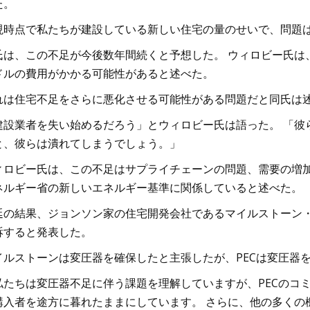
た。
現時点で私たちが建設している新しい住宅の量のせいで、問題
氏は、この不足が今後数年間続くと予想した。 ウィロビー氏は
ドルの費用がかかる可能性があると述べた。
れは住宅不足をさらに悪化させる可能性がある問題だと同氏は
建設業者を失い始めるだろう」とウィロビー氏は語った。 「彼
と、彼らは潰れてしまうでしょう。」
ィロビー氏は、この不足はサプライチェーンの問題、需要の増
ネルギー省の新しいエネルギー基準に関係していると述べた。
延の結果、ジョンソン家の住宅開発会社であるマイルストーン
訴すると発表した。
イルストーンは変圧器を確保したと主張したが、PECは変圧器
私たちは変圧器不足に伴う課題を理解していますが、PECのコ
購入者を途方に暮れたままにしています。 さらに、他の多くの