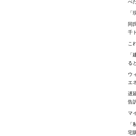
べ
「
同
千
こ
「
る
ウ
エ
遅
告
マ
「
宅