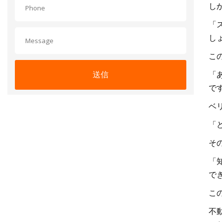
し
「
し
こ
送信
「
で
ベ
「
そ
「
で
こ
不