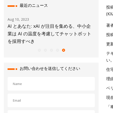
最近のニュース
投稿
(
Aug 10, 2023
Oct 26, 20
著
を実
AI とあなた: xAI が注目を集める、中小企
インド北
業は AI の温度を考慮してチャットボット
投稿日
を採用すべき
更新日
テ
い
お問い合わせを送信してください
住
理
ベ
現
「