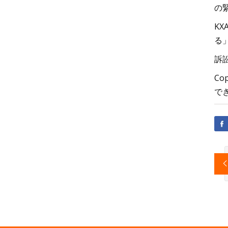
の
K
る
訴
Co
で