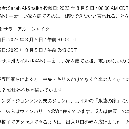
者: Sarah Al-Shaikh 投稿日: 2023 年 8 月 5 日 / 08:00 AM
KXAN) — 新しい家を建てるのに、建設できないと言われるこ
23
者: サラ・アル・シャイク
部で変圧器爆発、15人が感電死亡
: 2023 年 8 月 5 日 / 午前 8:00 CDT
: 2023 年 8 月 5 日 / 午前 7:48 CDT
キサス州カイル (KXAN) — 新しい家を建てた後、電力がな
。
宅専門家らによると、中央テキサスだけでなく全米の人々がこ
由？ 変圧器不足が続いています。
リンダ・ジョンソンと夫のジョンは、カイルの「永遠の家」に
在、彼らはウィンバリーのRVに住んでいます。 2人は健康上
車椅子でアクセスできるように、出入り口の幅を広げました」