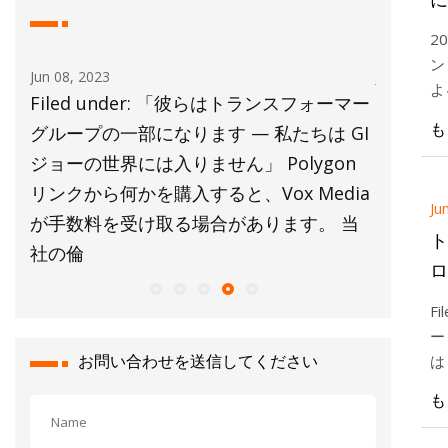
2
ン
Jun 08, 2023
Jun 07, 20
よ
ァラ
Filed under: 「彼らはトランスフォーマー
Hot Ch
院
も
日付
グループの一部になります — 私たちは GI
な研究と
器
an
ジョーの世界には入りません」 Polygon
モリ内プ
33
リンクから何かを購入すると、Vox Media
話してい
Ju
が手数料を受け取る場合があります。 当
ば「Hot
ト
社の倫
に
ロ
ス
F
ー
お問い合わせを送信してください
は
P
も
V
あ