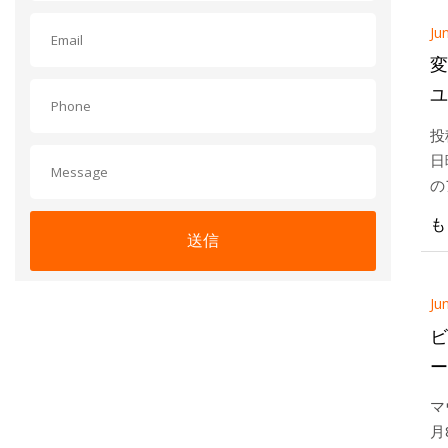
Ju
変
ユ
投
日
の
給
も
た
送信
Ju
ビ
ー
て
マ
だ
月