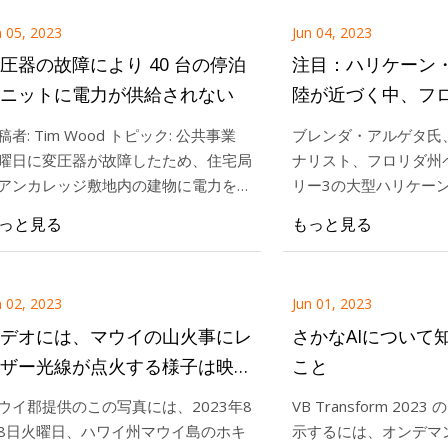
n 05, 2023
Jun 04, 2023
圧器の故障により 40 台の停泊
注目：ハリケーン
ニットに電力が供給されない
陸が近づく中、フ
ベンドで変圧器が
稿者: Tim Wood トピック: 公共事業
ブレンダ・アルゲタ氏
曜日に変圧器が故障したため、住宅局
ナリスト、フロリダ州ペ
アンカレッジ敷地内の建物に電力を供
リー3の大型ハリケー
するために仮設発電機が持ち込まれ
海岸に接近した際、水
っと見る
もっと見る
。 ティム・ウッドの写真
ダ州ビッグベンド地域
ォーマーが爆発した。
n 02, 2023
Jun 01, 2023
デオには、マウイの山火事にレ
さかなAIについて
ザー光線が点火する様子は映っ
こと
いない。 チリで変圧器の爆発
ウイ郡提供のこの写真には、2023年8
VB Transform 20
8日火曜日、ハワイ州マウイ島のホキ
示するには、オンデマ