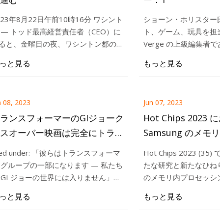
023年8月22日午前10時16分 ワシント
ショーン・ホリスター
 — トッド最高経営責任者（CEO）に
ト、ゲーム、玩具を担当
23
Jun 11, 2023
ると、金曜日の夜、ワシントン郡の病
Verge の上級編集者
ips 2023 (35) で、サムスンは新た
2023年8月22日午前
と診療所への電力の流れを制御する機
ーでもあります。 彼は 
っと見る
もっと見る
新たなひねりを加えて、自社のメ
— トッド最高経営責
の交換が問題なく完了したとのこと
CNET、Gizmodo、En
ロセッシング (PIM) について再び
と、金曜日の夜、ワ
集に携わりました。 
うだろ
ます。 これについては、たとえ
療所への電力の流れ
n 08, 2023
Jun 07, 2023
 Chips 33 Samsung」などで以前
が問題なく完了した
ランスフォーマーのGIジョーク
Hot Chips 2023
スオーバー映画は完全にトラン
Samsung のメ
フォーマーの続編です
iled under: 「彼らはトランスフォーマ
Hot Chips 2023 (
 グループの一部になります — 私たち
たな研究と新たなひね
 GI ジョーの世界には入りません」
のメモリ内プロセッシング
olygon リンクから何かを購入すると、
いて再び話しています
っと見る
もっと見る
ox Media が手数料を受け取る場合が
は、たとえば「Hot Chip
ります。 当社の倫
Samsung」などで以前