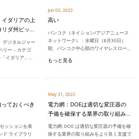
Jun 03, 2023
・イダリアの上
高い
ロリダ州ビッグ
バンコク（ネイション/アジアニュース
爆発
ネットワーク）：水曜日（8月30日）
、デジタルジャー
朝、バンコク中心部のワイヤレスロード
リー – カテゴ
で高圧変圧器が爆発し、4人が負傷し
ン「イダリア」が
もっと見る
た。 警察によると負傷者は
曜日の朝、フロリ
近くでトランスフ
 イダリア
May 31, 2023
知っておくべき
電力網：DOEは適切な変圧器の
予備を確保する業界の取り組みを
より良く支援できる可能性がある
23 のセッションを表
電力網: DOE は適切な変圧器の予備を確
ンド ライブラリ
保する業界の取り組みをより良く支援で