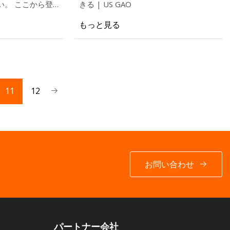
い。 ここから登
きる | US GAO
工知能 (gen
もっと見る
急速に進化していま
11
12
お問い合わせ
パートナー会社