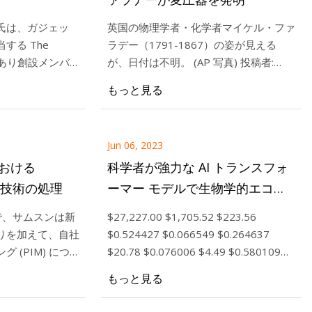
氏は、ガジェッ
英国の物理学者・化学者マイケル・ファ
する The
ラデー（1791-1867）の姿が見える
であり創設メンバ
が、日付は不明。 (AP 写真) 投稿者:
10時16分 ワシントン
15 年間、
David Tristan 投稿日: 2023 年 8 月 29
もっと見る
任者（CEO）による
gadget などの編
日 / 午前 9 時 33 分 EDT 更新日: 2
シントン郡の病院と診
ファンはいくら払
を制御する機器の交換
Jun 06, 2023
とのこと
 における
科学者が強力な AI トランスフォ
モリ技術の処理
ーマー モデルで生物学的エコー
を発見
35) で、サムスンは新
$27,227.00 $1,705.52 $223.56
りを加えて、自社
$0.524427 $0.066549 $0.264637
 (PIM) につ
$20.78 $0.076006 $4.49 $0.580109
。 これについて
$67.87 $0.00000819 $27,293.0
もっと見る
s 33
に