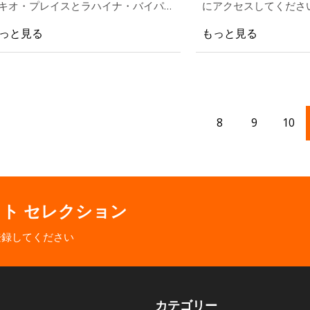
キオ・プレイスとラハイナ・バイパス
にアクセスしてくださ
交差点で発生した山火事で空に広がる
録してください。 生成人
っと見る
もっと見る
と煙が写っています。
AI) の状況は、最近
す。
8
9
10
クト セレクション
登録してください
カテゴリー